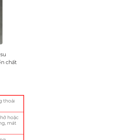
 su
ến chất
g thoải
 hở hoặc
ng, mát
ống