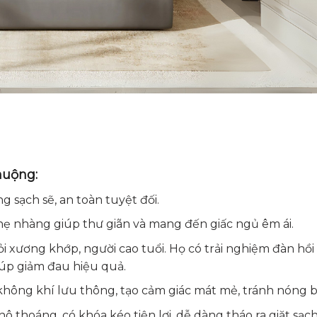
huộng:
g sạch sẽ, an toàn tuyệt đối.
hẹ nhàng giúp thư giãn và mang đến giấc ngủ êm ái.
 xương khớp, người cao tuổi. Họ có trải nghiệm đàn hồi 
giúp giảm đau hiệu quả.
không khí lưu thông, tạo cảm giác mát mẻ, tránh nóng b
ô thoáng, có khóa kéo tiện lợi, dễ dàng tháo ra giặt sạch