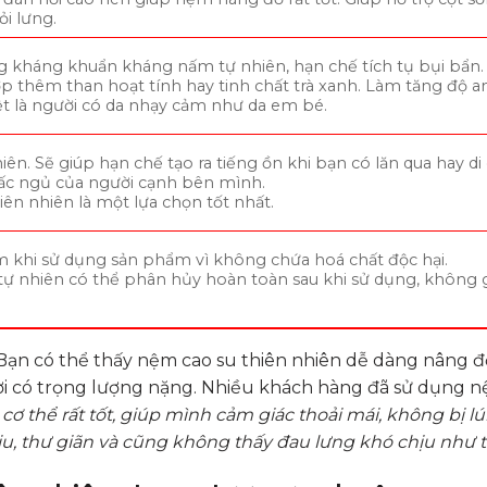
ỏi lưng.
ng kháng khuẩn kháng nấm tự nhiên, hạn chế tích tụ bụi bẩn.
 thêm than hoạt tính hay tinh chất trà xanh. Làm tăng độ a
t là người có da nhạy cảm như da em bé.
hiên. Sẽ giúp hạn chế tạo ra tiếng ồn khi bạn có lăn qua hay d
ấc ngủ của người cạnh bên mình.
ên nhiên là một lựa chọn tốt nhất.
m khi sử dụng sản phẩm vì không chứa hoá chất độc hại.
 tự nhiên có thể phân hủy hoàn toàn sau khi sử dụng, không 
 Bạn có thể thấy nệm cao su thiên nhiên dễ dàng nâng 
ời có trọng lượng nặng. Nhiều khách hàng đã sử dụng n
ơ thể rất tốt, giúp mình cảm giác thoải mái, không bị l
ịu, thư giãn và cũng không thấy đau lưng khó chịu như t