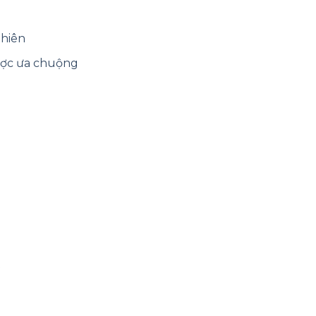
nhiên
ược ưa chuộng
t