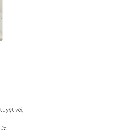
tuyệt vời,
ức.
.