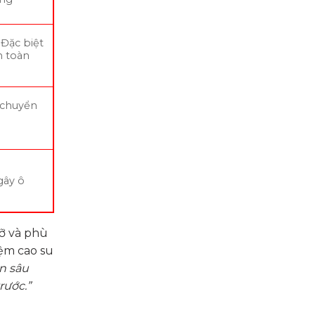
 Đặc biệt
n toàn
i chuyển
gây ô
đỡ và phù
ệm cao su
ún sâu
rước.”