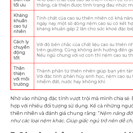
tối ưu
thẳng, cải thiện được tình trạng đau nhức m
Kháng
Tính chất của cao su thiên nhiên có khả nă
khuẩn
ngày nay một số dòng nệm cao su có kết hợp
cao tự
kháng khuẩn gấp 2 lần cho sức khoẻ đặc biệ
nhiên
Cách ly
Với độ bền chắc của chất liệu cao su thiên n
chuyển
trên giường. Cũng không ảnh hưởng đến gi
động
Nếu ngủ chung với vợ con thì nệm cao su thi
tốt
Thân
Thành phần từ thiên nhiên giúp bạn yên tâ
thiện
Với đặc tính phân hủy sinh học, nệm cao su
với môi
nhiễm đất, nước hay không khí.
trường
Nhờ vào những đặc tính vượt trội mà mình chia sẻ.
hợp với nhiều đối tượng sử dụng. Kể cả những ngư
thiên nhiên và đánh giá chung rằng: “
Nệm nâng đỡ c
như các loại nệm khác. Giúp giấc ngủ trở nên dễ ch