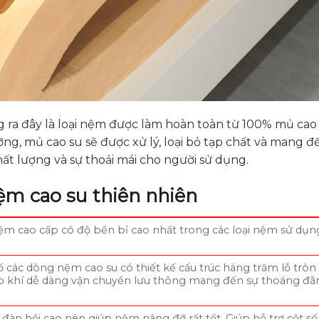
 ra đây là loại nệm được làm hoàn toàn từ 100% mủ cao
ng, mủ cao su sẽ được xử lý, loại bỏ tạp chất và mang đ
ất lượng và sự thoải mái cho người sử dụng.
nệm cao su thiên nhiên
ệm cao cấp có độ bền bỉ cao nhất trong các loại nệm sử dụn
số các dòng nệm cao su có thiết kế cấu trúc hàng trăm lỗ tròn
úp khí dễ dàng vận chuyển lưu thông mang đến sự thoáng đã
 đàn hồi cao nên giúp nệm nâng đỡ rất tốt. Giúp hỗ trợ cột s