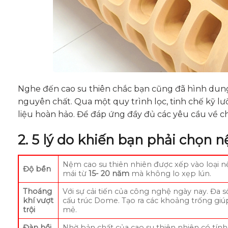
Nghe đến cao su thiên chắc bạn cũng đã hình dung
nguyên chất. Qua một quy trình lọc, tinh chế kỹ lưỡ
liệu hoàn hảo. Để đáp ứng đầy đủ các yêu cầu về ch
2. 5 lý do khiến bạn phải chọn 
Nệm cao su thiên nhiên được xếp vào loại n
Độ bền
mái từ
15- 20 năm
mà không lo xẹp lún.
Thoáng
Với sự cải tiến của công nghệ ngày nay. Đa 
khí vượt
cấu trúc Dome. Tạo ra các khoảng trống gi
trội
mẻ.
Đàn hồi
Nhờ bản chất của cao su thiên nhiên có tính