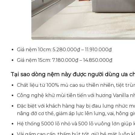
Giá nệm 10cm: 5.280.000₫ – 11.910.000₫
Giá nệm 15cm: 7.180.000₫ – 14.850.000₫
Tại sao dòng nệm này được người dùng ưa c
Chất liệu từ 100% mủ cao su thiên nhiên, tiệt trùn
Công nghệ khử mùi tiên tiến với hương Vanilla n
Đặc biệt với khách hàng hay bị đau lưng nhức mỏi
nâng đỡ cơ thể, giảm áp lực lên lưng, vai, hông 
Hệ thống 5000 lỗ nhỏ và 500 lỗ vuông lớn giúp 
Vải gấm cao cấp, thấm hút tốt, giữ bề mặt luôn kh