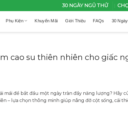
30 NGÀY NGỦ THỬ
CHỌ
Phụ Kiện
Khuyến Mãi
Giới Thiệu
FAQs
30 Ngày
m cao su thiên nhiên cho giấc n
hoải mái để bắt đầu một ngày tràn đầy năng lượng? Hãy
ên – lựa chọn thông minh giúp nâng đỡ cột sống, cải th