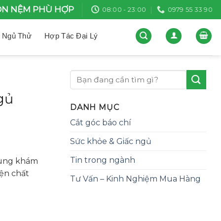
N NỆM PHÙ HỢP
08:00 - 23:00
0979 55 33 90
 Ngủ Thử
Hợp Tác Đại Lý
gủ
DANH MỤC
Cắt góc báo chí
Sức khỏe & Giấc ngủ
Tin trong ngành
 cùng khám
iện chất
Tư Vấn – Kinh Nghiệm Mua Hàng