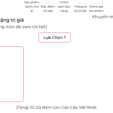
Sản phẩm
Chính
dành cho
Đặc điểm
sách bán
Thông số
Đánh giá
ai
nổi bật
hàng
kỹ thuật
sản phẩm
Khuyến mã
ặng trị giá
ng món để xem chi tiết)
Lựa Chọn 1
[Tặng] 02 Gối Nằm Gòn Cao Cấp Việt Nhật