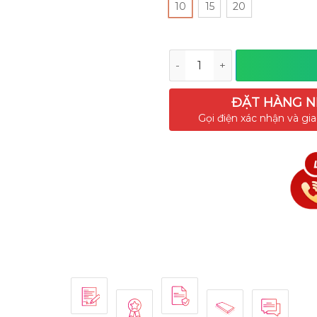
10
15
20
Số lượng
ĐẶT HÀNG 
Gọi điện xác nhận và gi