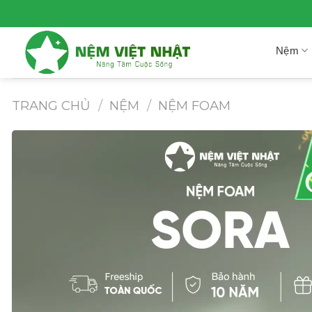
Skip
to
content
Nệm
TRANG CHỦ
/
NỆM
/
NỆM FOAM