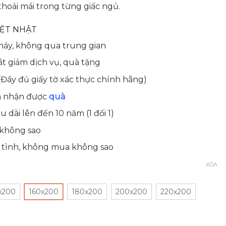
thoải mái trong từng giấc ngủ.
IỆT NHẬT
máy, không qua trung gian
t giảm dịch vụ, quà tặng
Đầy đủ giấy tờ xác thực chính hãng)
n nhận được
quà
 dài lên đến 10 năm (1 đổi 1)
 không sao
t tình, không mua không sao
XÓA
x200
160x200
180x200
200x200
220x200