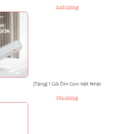
347.000
₫
[Tặng] 1 Gối Ôm Gòn Việt Nhật
174.000
₫