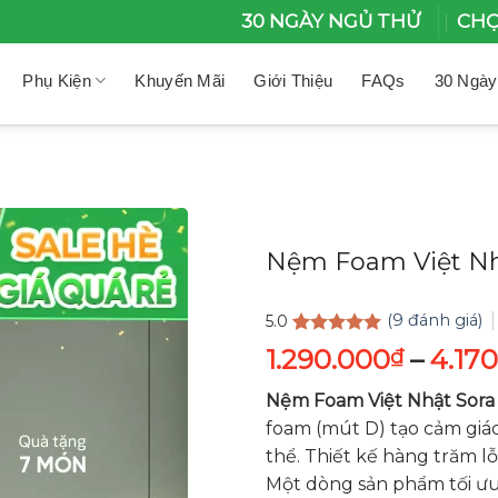
30 NGÀY NGỦ THỬ
CHỌ
Phụ Kiện
Khuyến Mãi
Giới Thiệu
FAQs
30 Ngày
Nệm Foam Việt Nhậ
(
9
đánh giá)
5.0
5.0
9
trên 5
1.290.000
–
4.17
₫
dựa trên
đánh giá
Nệm Foam Việt Nhật Sora
foam (mút D) tạo cảm giá
thể. Thiết kế hàng trăm 
Một dòng sản phẩm tối ưu 