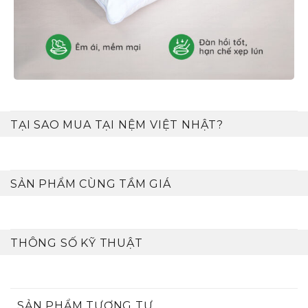
TẠI SAO MUA TẠI NỆM VIỆT NHẬT?
SẢN PHẨM CÙNG TẦM GIÁ
THÔNG SỐ KỸ THUẬT
SẢN PHẨM TƯƠNG TỰ