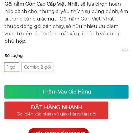
hạng
Gối nằm Gòn Cao Cấp Việt Nhật
sẽ lựa chọn hoàn
0.0
hảo dành cho những ai yêu thích sự bồng bềnh, êm
5
sao
ái trong từng giấc ngủ. Gối nằm Gòn Việt Nhật
thuộc dòng gối bán chạy, sở hữu nhiều ưu điểm
vượt trội êm ái, thoáng mát và giá thành vô cùng
phù hợp.
XÓA
Số Lượng
1 gối
Combo 2 gối
Thêm Vào Giỏ Hàng
ĐẶT HÀNG NHANH
Gọi điện xác nhận và giao hàng tận nơi