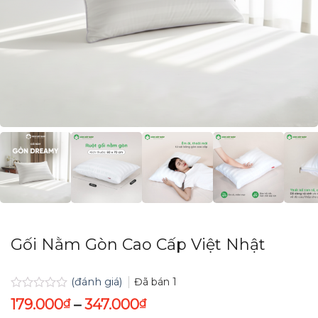
Gối Nằm Gòn Cao Cấp Việt Nhật
(đánh giá)
Đã bán
1
Được
179.000
₫
–
347.000
₫
xếp