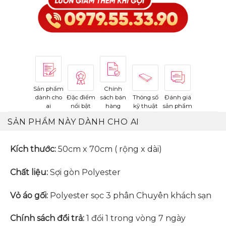
Sản phẩm
Chính
dành cho
Đặc điểm
sách bán
Thông số
Đánh giá
ai
nổi bật
hàng
kỹ thuật
sản phẩm
SẢN PHẨM NÀY DÀNH CHO AI
Kích thước:
50cm x 70cm ( rộng x dài)
Chất liệu:
Sợi gòn Polyester
Vỏ áo gối:
Polyester sọc 3 phân Chuyên khách sạn
Chính sách đổi trả:
1 đổi 1 trong vòng 7 ngày