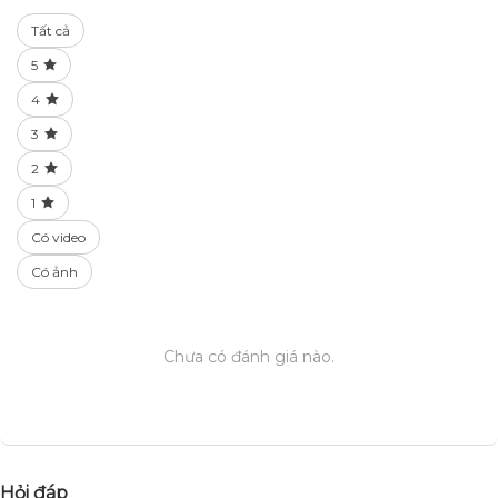
Tất cả
5
4
3
2
1
Có video
Có ảnh
Chưa có đánh giá nào.
Hỏi đáp