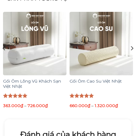
Gối Ôm Lông Vũ Khách Sạn
Gối Ôm Cao Su Việt Nhật
Việt Nhật
Được xếp
Được xếp
363.000
₫
–
726.000
₫
660.000
₫
–
1.320.000
₫
hạng
5.00
hạng
5.00
5 sao
5 sao
Đánh giá của khách hàng