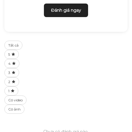
Đánh giá ngay
Tất cả
5
4
3
2
1
Có video
Có ảnh
Chưa có đánh giá nào.