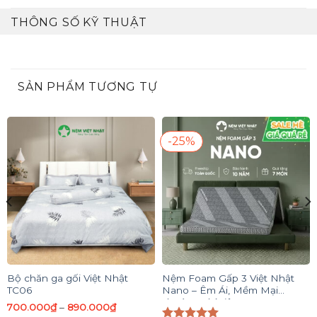
THÔNG SỐ KỸ THUẬT
SẢN PHẨM TƯƠNG TỰ
-25%
Bộ chăn ga gối Việt Nhật
Nệm Foam Gấp 3 Việt Nhật
TC06
Nano – Êm Ái, Mềm Mại
Thoáng Khí Tiện Dụng
700.000
₫
–
890.000
₫