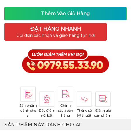
Thêm Vào Giỏ Hàng
ĐẶT HÀNG NHANH
Gọi điện xác nhận và giao hàng tận nơi
Sản phẩm
Chính
dành cho
Đặc điểm
sách bán
Thông số
Đánh giá
ai
nổi bật
hàng
kỹ thuật
sản phẩm
SẢN PHẨM NÀY DÀNH CHO AI