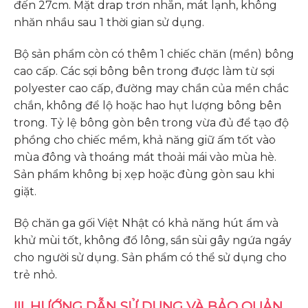
đến 27cm. Mặt drap trơn nhẵn, mát lạnh, không
nhăn nhầu sau 1 thời gian sử dụng.
Bộ sản phẩm còn có thêm 1 chiếc chăn (mền) bông
cao cấp. Các sợi bông bên trong được làm từ sợi
polyester cao cấp, đường may chần của mền chắc
chắn, không để lộ hoặc hao hụt lượng bông bên
trong. Tỷ lệ bông gòn bên trong vừa đủ để tạo độ
phồng cho chiếc mềm, khả năng giữ ấm tốt vào
mùa đông và thoáng mát thoải mái vào mùa hè.
Sản phẩm không bị xẹp hoặc đùng gòn sau khi
giặt.
Bộ chăn ga gối Việt Nhật có khả năng hút ẩm và
khử mùi tốt, không đổ lông, sần sùi gây ngứa ngáy
cho người sử dụng. Sản phẩm có thể sử dụng cho
trẻ nhỏ.
III. HƯỚNG DẪN SỬ DỤNG VÀ BẢO QUẢN