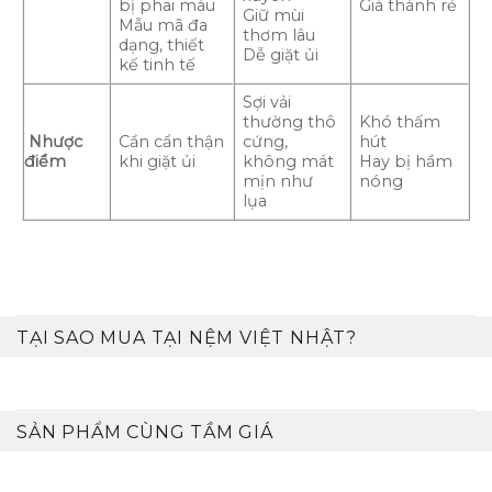
bị phai màu
Giá thành rẻ
Giữ mùi
Mẫu mã đa
thơm lâu
dạng, thiết
Dễ giặt ủi
kế tinh tế
Sợi vải
thường thô
Khó thấm
Nhược
Cần cẩn thận
cứng,
hút
điểm
khi giặt ủi
không mát
Hay bị hầm
mịn như
nóng
lụa
TẠI SAO MUA TẠI NỆM VIỆT NHẬT?
SẢN PHẨM CÙNG TẦM GIÁ