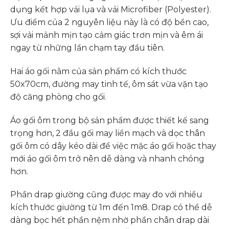
dụng kết hợp vải lụa và vải Microfiber (Polyester).
Ưu điểm của 2 nguyên liệu này là có độ bền cao,
sợi vải mảnh mịn tạo cảm giác trơn mịn và êm ái
ngay từ những lần chạm tay đầu tiên.
Hai áo gối nằm của sản phẩm có kích thước
50x70cm, đường may tinh tế, ôm sát vừa vặn tạo
độ căng phòng cho gối.
Áo gối ôm trong bộ sản phẩm được thiết kế sang
trọng hơn, 2 đầu gối may liền mạch và dọc thân
gối ôm có dây kéo dài để việc mặc áo gối hoặc thay
mới áo gối ôm trở nên dễ dàng và nhanh chóng
hơn.
Phần drap giường cũng được may đo với nhiều
kích thước giường từ 1m đến 1m8. Drap có thể dễ
dàng bọc hết phần nệm nhờ phần chân drap dài