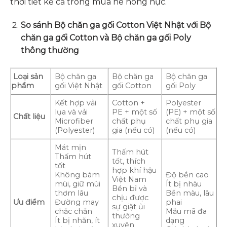
thời tiết kể cả trong mùa hè nóng nực.
So sánh Bộ chăn ga gối Cotton Việt Nhật với Bộ
chăn ga gối Cotton và Bộ chăn ga gối Poly
thông thường
Loại sản
Bộ chăn ga
Bộ chăn ga
Bộ chăn ga
phẩm
gối Việt Nhật
gối Cotton
gối Poly
Kết hợp vải
Cotton +
Polyester
lụa và vải
PE + một số
(PE) + một số
Chất liệu
Microfiber
chất phụ
chất phụ gia
(Polyester)
gia (nếu có)
(nếu có)
Mát mịn
Thấm hút
Thấm hút
tốt, thích
tốt
hợp khí hậu
Không bám
Độ bền cao
Việt Nam
mùi, giữ mùi
Ít bị nhàu
Bền bỉ và
thơm lâu
Bền màu, lâu
chịu được
Ưu điểm
Đường may
phai
sự giặt ủi
chắc chắn
Mẫu mã đa
thường
Ít bị nhăn, ít
dạng
xuyên