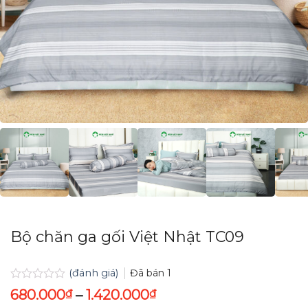
Bộ chăn ga gối Việt Nhật TC09
(đánh giá)
Đã bán
1
Được
680.000
₫
–
1.420.000
₫
xếp