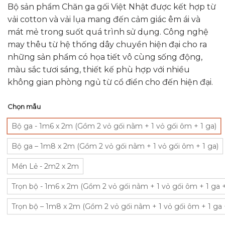
hạng
Bộ sản phẩm Chăn ga gối Việt Nhật được kết hợp từ
0.0
vải cotton và vải lụa mang đến cảm giác êm ái và
5
sao
mát mẻ trong suốt quá trình sử dụng. Công nghệ
may thêu từ hệ thống dây chuyền hiện đại cho ra
những sản phẩm có họa tiết vô cùng sống động,
màu sắc tươi sáng, thiết kế phù hợp với nhiều
không gian phòng ngủ từ cổ điển cho đến hiện đại.
Chọn mẫu
Bộ ga - 1m6 x 2m (Gồm 2 vỏ gối nằm + 1 vỏ gối ôm + 1 ga)
Bộ ga – 1m8 x 2m (Gồm 2 vỏ gối nằm + 1 vỏ gối ôm + 1 ga)
Mền Lẻ - 2m2 x 2m
Trọn bộ - 1m6 x 2m (Gồm 2 vỏ gối nằm + 1 vỏ gối ôm + 1 ga 
Trọn bộ – 1m8 x 2m (Gồm 2 vỏ gối nằm + 1 vỏ gối ôm + 1 ga 